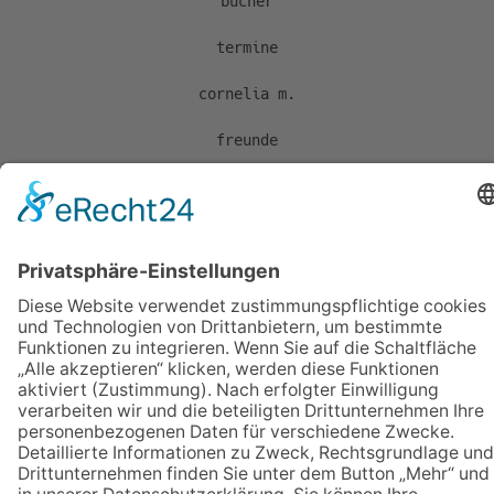
bücher
termine
cornelia m.
freunde
arch wild.studio
Cornelia Müller
tannenhäusl 2
d-95704 pullenreuth
m: 0171 11 98 575
t: 09234 92 80 985
mail@archwild.studio
www.archwild.studio